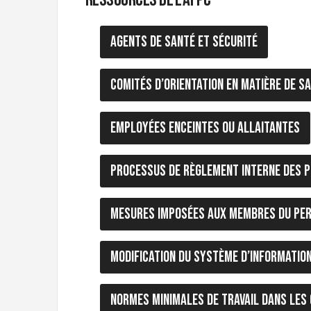
e
s
Agents de santé et sécurité
D
o
u
a
Comités d’orientation en matière de sa
n
e
s
Employées enceintes ou allaitantes
e
t
d
Processus de règlement interne des p
e
l
'
Mesures imposées aux membres du pe
I
m
m
Modification du Système d’information
i
g
r
Normes minimales de travail dans les 
a