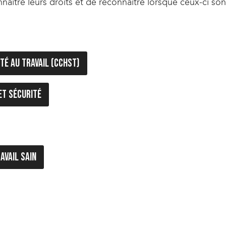
naître leurs droits et de reconnaître lorsque ceux-ci son
té au travail (CCHST)
et sécurité
avail sain