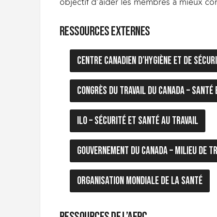
objectif d’aider les membres à mieux con
i
g
r
Ressources externes
a
t
i
Centre canadien d’hygiène et de sécuri
o
n
U
Congrès du travail du Canada – Santé 
n
i
o
n
ILO – Sécurité et santé au travail
|
S
y
Gouvernement du Canada – Milieu de tr
n
d
i
Organisation mondiale de la Santé
c
a
t
Ressources de l’AFPC
d