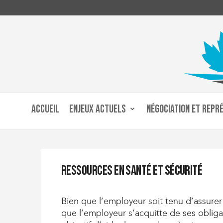
C
u
ACCUEIL
ENJEUX ACTUELS
NÉGOCIATION ET REPR
s
t
o
m
s
a
Ressources en santé et sécurité
n
d
I
Bien que l’employeur soit tenu d’assurer u
m
que l’employeur s’acquitte de ses obliga
m