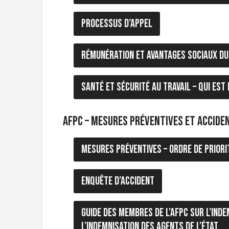
t
i
Processus d’appel
o
n
Rémunération et avantages sociaux dur
Santé et sécurité au travail – qui es
AFPC – Mesures préventives et accide
Mesures préventives – ordre de priori
Enquête d’accident
Guide des membres de l’AFPC sur l’inde
l’indemnisation des agents de l’État