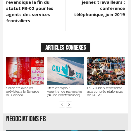
revendique la fin du
jeunes travailleurs :
statut FB-02 pour les
conférence
agents des services
téléphonique, juin 2019
frontaliers
ARTICLES CONNEXES
Solidarité avec les
Offre d’emploi :
Le SDI bien représenté
grévistes à la Banque
Agent(e) de recherche
aux congrès régionaux
du Canada
(durée indéterminée)
de l’AFPC
Négociations FB