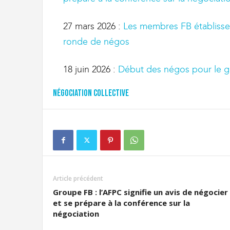
g
r
a
27 mars 2026 :
Les membres FB établissen
t
ronde de négos
i
o
n
18 juin 2026 :
Début des négos pour le 
Négociation collective
Article précédent
Groupe FB : l’AFPC signifie un avis de négocier
et se prépare à la conférence sur la
négociation