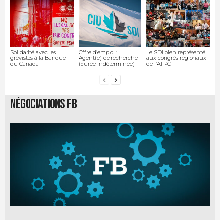
Solidarité avec les
Offre d’emploi :
Le SDI bien représenté
grévistes à la Banque
Agent(e) de recherche
aux congrès régionaux
du Canada
(durée indéterminée)
de l’AFPC
Négociations FB