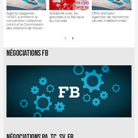
Agents stagiaires :
Solidarité avec les
Offre d’emploi :
l’ASFC a enfreint la
grévistes à la Banque
Agent(e) de recherche
convention collective,
du Canada
(durée indéterminée)
conclut la Commission
des relations de travail
Négociations FB
Négociations PA, TC, SV, EB