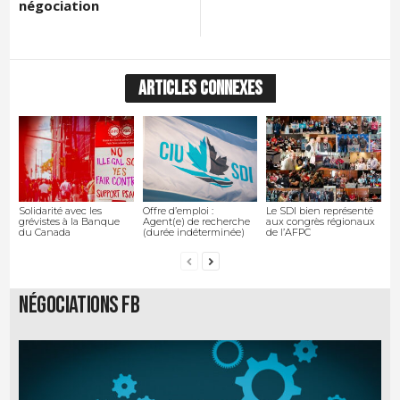
négociation
ARTICLES CONNEXES
Solidarité avec les
Offre d’emploi :
Le SDI bien représenté
grévistes à la Banque
Agent(e) de recherche
aux congrès régionaux
du Canada
(durée indéterminée)
de l’AFPC
Négociations FB