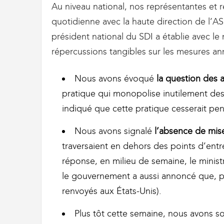
g
Au niveau national, nos représentantes et 
r
quotidienne avec la haute direction de l’ASF
a
t
président national du SDI a établie avec le 
i
répercussions tangibles sur les mesures a
o
n
Nous avons évoqué
la question des al
pratique qui monopolise inutilement des
indiqué que cette pratique cesserait pen
Nous avons signalé
l’absence de mis
traversaient en dehors des points d’entr
réponse, en milieu de semaine, le minist
le gouvernement a aussi annoncé que, po
renvoyés aux États-Unis).
Plus tôt cette semaine, nous avons 