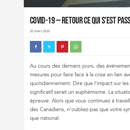
t
d
e
COVID-19 — Retour ce qui s’est pas
s
D
20 mars 2020
o
u
a
n
e
s
Au cours des derniers jours, des événement
e
mesures pour faire face à la crise en lien
t
d
quotidiennement. Dire que l’impact sur les 
e
significatif serait un euphémisme. La situat
l
épreuve. Alors que vous continuez à travail
'
I
des Canadiens, n’oubliez-pas que votre synd
m
que national.
m
i