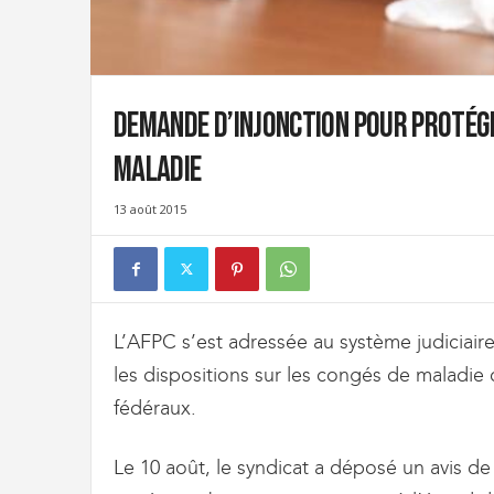
t
d
e
s
D
Demande d’injonction pour protége
o
u
maladie
a
n
13 août 2015
e
s
e
t
d
e
L’AFPC s’est adressée au système judiciai
l
les dispositions sur les congés de maladie 
'
I
fédéraux.
m
m
Le 10 août, le syndicat a déposé un avis de
i