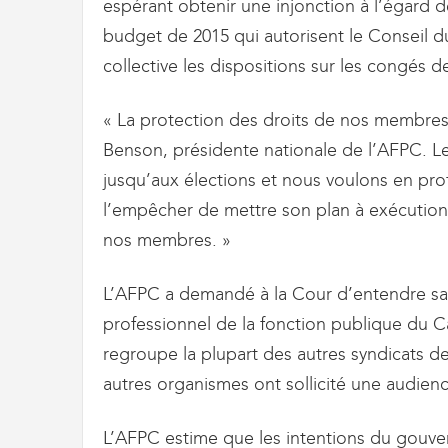
g
espérant obtenir une injonction à l’égard d
r
budget de 2015 qui autorisent le Conseil d
a
collective les dispositions sur les congés 
t
i
o
« La protection des droits de nos membres
n
Benson, présidente nationale de l’AFPC. L
jusqu’aux élections et nous voulons en prof
l’empêcher de mettre son plan à exécution
nos membres. »
L’AFPC a demandé à la Cour d’entendre sa re
professionnel de la fonction publique du 
regroupe la plupart des autres syndicats de
autres organismes ont sollicité une audi
L’AFPC estime que les intentions du gouv