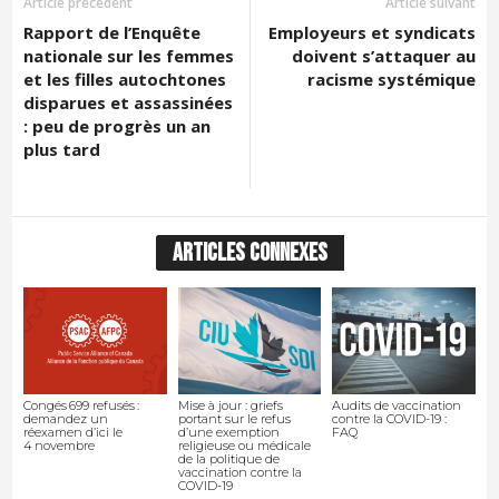
Article précédent
Article suivant
Rapport de l’Enquête
Employeurs et syndicats
nationale sur les femmes
doivent s’attaquer au
et les filles autochtones
racisme systémique
disparues et assassinées
: peu de progrès un an
plus tard
ARTICLES CONNEXES
Congés 699 refusés :
Mise à jour : griefs
Audits de vaccination
demandez un
portant sur le refus
contre la COVID-19 :
réexamen d’ici le
d’une exemption
FAQ
4 novembre
religieuse ou médicale
de la politique de
vaccination contre la
COVID-19