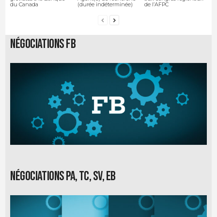
du Canada
(durée indéterminée)
de l’AFPC
Négociations FB
Négociations PA, TC, SV, EB