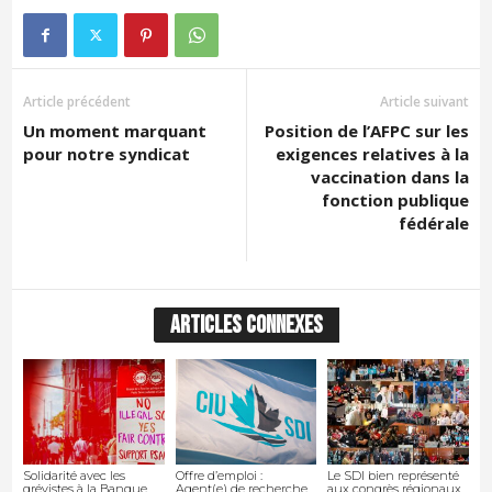
Article précédent
Article suivant
Un moment marquant
Position de l’AFPC sur les
pour notre syndicat
exigences relatives à la
vaccination dans la
fonction publique
fédérale
ARTICLES CONNEXES
Solidarité avec les
Offre d’emploi :
Le SDI bien représenté
grévistes à la Banque
Agent(e) de recherche
aux congrès régionaux