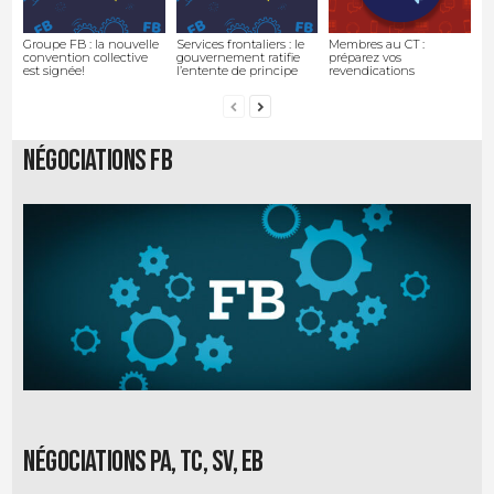
Groupe FB : la nouvelle
Services frontaliers : le
Membres au CT :
convention collective
gouvernement ratifie
préparez vos
est signée!
l’entente de principe
revendications
Négociations FB
Négociations PA, TC, SV, EB