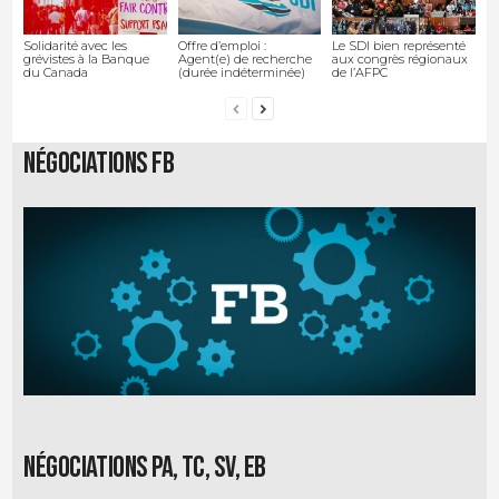
Solidarité avec les
Offre d’emploi :
Le SDI bien représenté
grévistes à la Banque
Agent(e) de recherche
aux congrès régionaux
du Canada
(durée indéterminée)
de l’AFPC
Négociations FB
Négociations PA, TC, SV, EB