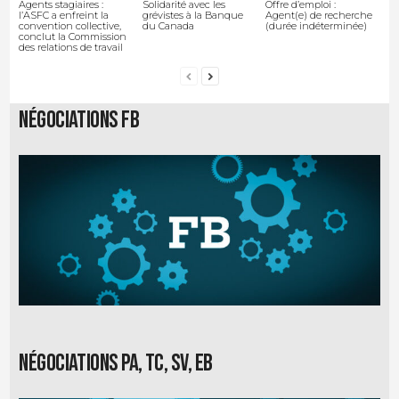
Agents stagiaires :
Solidarité avec les
Offre d’emploi :
l’ASFC a enfreint la
grévistes à la Banque
Agent(e) de recherche
convention collective,
du Canada
(durée indéterminée)
conclut la Commission
des relations de travail
Négociations FB
Négociations PA, TC, SV, EB