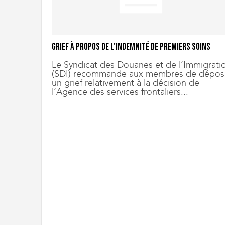
i
g
r
a
Grief à propos de l’indemnité de premiers soins
t
i
Le Syndicat des Douanes et de l’Immigrati
o
(SDI) recommande aux membres de dépos
un grief relativement à la décision de
n
l’Agence des services frontaliers...
U
n
i
o
n
|
S
y
n
d
i
c
a