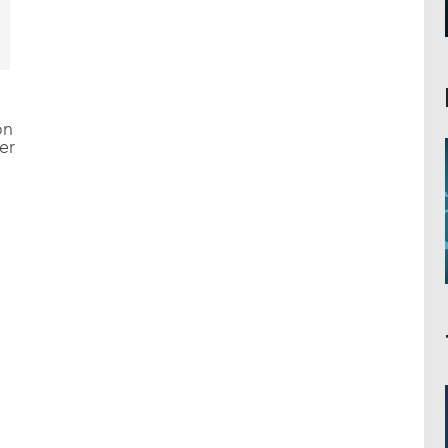
on
er