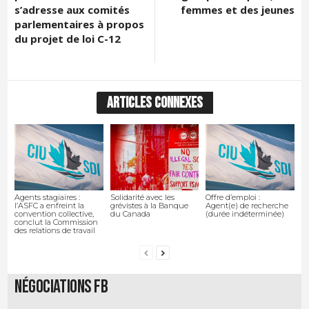
s’adresse aux comités
femmes et des jeunes
parlementaires à propos
du projet de loi C-12
ARTICLES CONNEXES
Agents stagiaires :
Solidarité avec les
Offre d’emploi :
l’ASFC a enfreint la
grévistes à la Banque
Agent(e) de recherche
convention collective,
du Canada
(durée indéterminée)
conclut la Commission
des relations de travail
Négociations FB