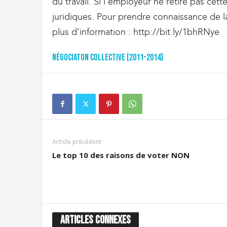
du travail. Si l’employeur ne retire pas ce
g
r
juridiques. Pour prendre connaissance de l
a
plus d’information : http://bit.ly/1bhRNye
t
i
o
Négociaton collective [2011-2014]
n
Article précédent
Le top 10 des raisons de voter NON
ARTICLES CONNEXES