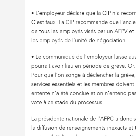
t
d
• L’employeur déclare que la CIP n’a rec
e
C’est faux. La CIP recommande que l’ancien
s
D
de tous les employés visés par un AFPV et 
o
les employés de l’unité de négociation.
u
a
n
• Le communiqué de l’employeur laisse aus
e
pourrait avoir lieu en période de grève. Or
s
e
Pour que l’on songe à déclencher la grève, 
t
services essentiels et les membres doivent 
d
e
entente n’a été conclue et on n’entend pas
l
vote à ce stade du processus.
'
I
m
La présidente nationale de l’AFPC a donc s
m
la diffusion de renseignements inexacts et 
i