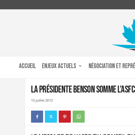
C
u
ACCUEIL
ENJEUX ACTUELS
NÉGOCIATION ET REPR
s
t
o
La présidente Benson somme l’ASFC
m
s
15 juillet 2013
a
n
d
I
m
m