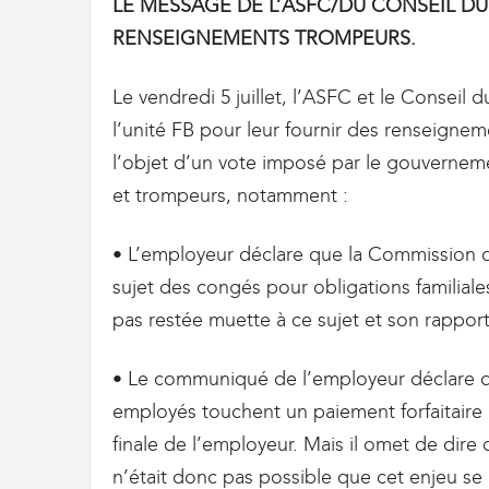
LE MESSAGE DE L’ASFC/DU CONSEIL D
i
RENSEIGNEMENTS TROMPEURS.
g
r
a
Le vendredi 5 juillet, l’ASFC et le Consei
t
l’unité FB pour leur fournir des renseignem
i
o
l’objet d’un vote imposé par le gouvernem
n
et trompeurs, notamment :
U
n
i
• L’employeur déclare que la Commission de
o
sujet des congés pour obligations familiale
n
|
pas restée muette à ce sujet et son rappor
S
y
• Le communiqué de l’employeur déclare q
n
d
employés touchent un paiement forfaitaire 
i
finale de l’employeur. Mais il omet de dire q
c
n’était donc pas possible que cet enjeu se
a