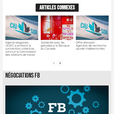
ARTICLES CONNEXES
Agents stagiaires :
Solidarité avec les
Offre d’emploi :
l’ASFC a enfreint la
grévistes à la Banque
Agent(e) de recherche
convention collective,
du Canada
(durée indéterminée)
conclut la Commission
des relations de travail
Négociations FB