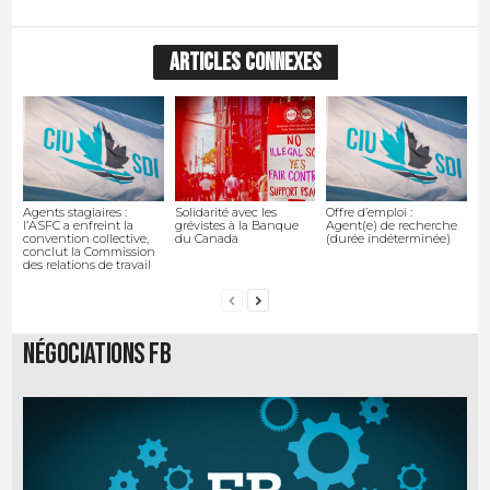
ARTICLES CONNEXES
Agents stagiaires :
Solidarité avec les
Offre d’emploi :
l’ASFC a enfreint la
grévistes à la Banque
Agent(e) de recherche
convention collective,
du Canada
(durée indéterminée)
conclut la Commission
des relations de travail
Négociations FB