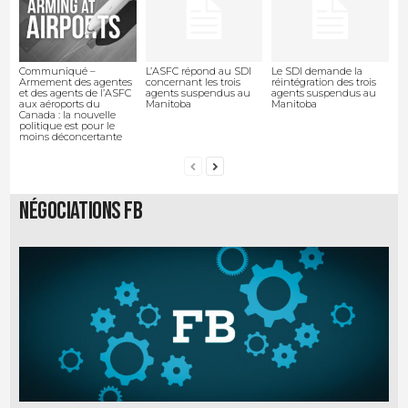
Communiqué –
L’ASFC répond au SDI
Le SDI demande la
Armement des agentes
concernant les trois
réintégration des trois
et des agents de l’ASFC
agents suspendus au
agents suspendus au
aux aéroports du
Manitoba
Manitoba
Canada : la nouvelle
politique est pour le
moins déconcertante
Négociations FB