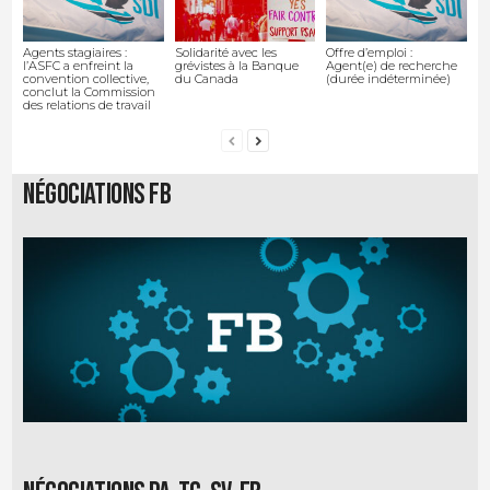
Agents stagiaires :
Solidarité avec les
Offre d’emploi :
l’ASFC a enfreint la
grévistes à la Banque
Agent(e) de recherche
convention collective,
du Canada
(durée indéterminée)
conclut la Commission
des relations de travail
Négociations FB