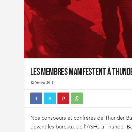
t
d
e
s
D
o
u
a
n
e
s
Les membres manifestent à Thund
e
t
12 février 2018
d
e
l
'
I
m
Nos consoeurs et confrères de Thunder Bay
m
devant les bureaux de l’ASFC à Thunder Bay 
i