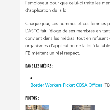
g
l’employeur pour que celui-ci traite les m
r
d’application de la loi.
a
t
i
Chaque jour, ces hommes et ces femmes pr
o
L’ASFC fait l’éloge de ses membres en tant 
n
convient dans les médias, tout en refusant 
organismes d’application de la loi à la tab
FB méritent un réel respect.
Dans les médias :
Border Workers Picket CBSA Offices
(TB
Photos :