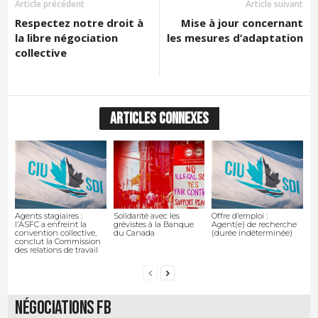
Article précédent
Article suivant
Respectez notre droit à
Mise à jour concernant
la libre négociation
les mesures d’adaptation
collective
ARTICLES CONNEXES
Agents stagiaires :
Solidarité avec les
Offre d’emploi :
l’ASFC a enfreint la
grévistes à la Banque
Agent(e) de recherche
convention collective,
du Canada
(durée indéterminée)
conclut la Commission
des relations de travail
Négociations FB