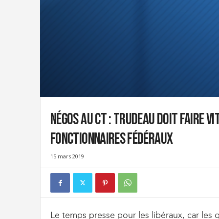
t
d
e
s
D
o
u
a
n
e
s
Négos au CT : Trudeau doit faire vi
e
t
fonctionnaires fédéraux
d
e
15 mars 2019
l
'
I
m
m
i
Le temps presse pour les libéraux, car les