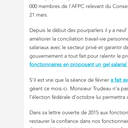
g
000 membres de l’AFPC relevant du Conseil 
r
a
21 mars.
t
i
Depuis le début des pourparlers il y a neu
o
n
améliorer la conciliation travail-vie personne
salariaux avec le secteur privé et garantir 
gouvernement a tout fait pour ralentir le p
fonctionnaires en proposant un gel salaria
S’il est vrai que la séance de février
a fait 
géant ce mois-ci. Monsieur Trudeau n’a pas
l’élection fédérale d’octobre lui permettra
Dans sa lettre ouverte de 2015 aux foncti
restaurer la confiance dans nos fonctionnai