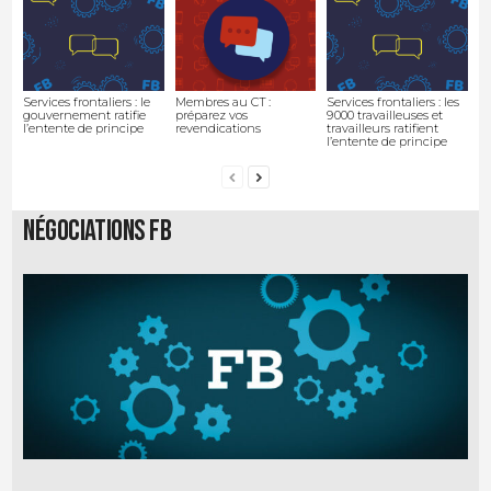
Services frontaliers : le
Membres au CT :
Services frontaliers : les
gouvernement ratifie
préparez vos
9 000 travailleuses et
l’entente de principe
revendications
travailleurs ratifient
l’entente de principe
Négociations FB