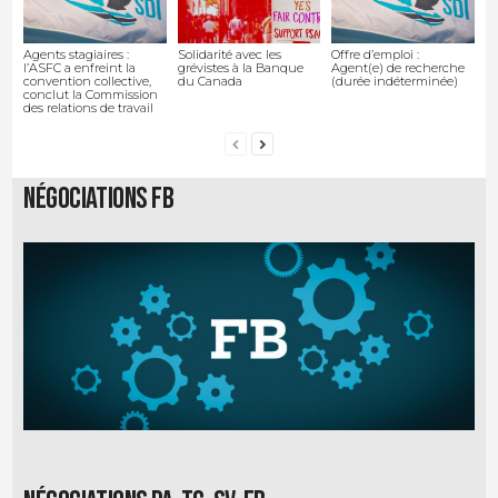
Agents stagiaires :
Solidarité avec les
Offre d’emploi :
l’ASFC a enfreint la
grévistes à la Banque
Agent(e) de recherche
convention collective,
du Canada
(durée indéterminée)
conclut la Commission
des relations de travail
Négociations FB