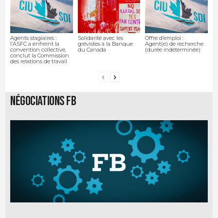
Agents stagiaires :
Solidarité avec les
Offre d’emploi :
l’ASFC a enfreint la
grévistes à la Banque
Agent(e) de recherche
convention collective,
du Canada
(durée indéterminée)
conclut la Commission
des relations de travail
Négociations FB