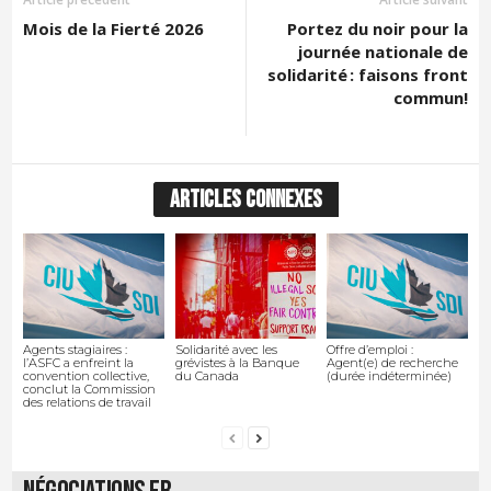
Mois de la Fierté 2026
Portez du noir pour la
journée nationale de
solidarité : faisons front
commun!
ARTICLES CONNEXES
Agents stagiaires :
Solidarité avec les
Offre d’emploi :
l’ASFC a enfreint la
grévistes à la Banque
Agent(e) de recherche
convention collective,
du Canada
(durée indéterminée)
conclut la Commission
des relations de travail