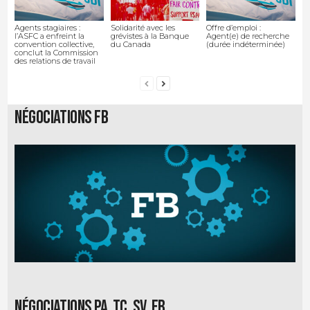
Agents stagiaires :
Solidarité avec les
Offre d’emploi :
l’ASFC a enfreint la
grévistes à la Banque
Agent(e) de recherche
convention collective,
du Canada
(durée indéterminée)
conclut la Commission
des relations de travail
Négociations FB
Négociations PA, TC, SV, EB