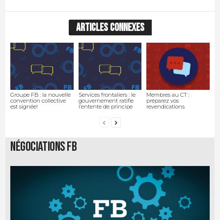
ARTICLES CONNEXES
Groupe FB : la nouvelle
Services frontaliers : le
Membres au CT :
convention collective
gouvernement ratifie
préparez vos
est signée!
l’entente de principe
revendications
Négociations FB