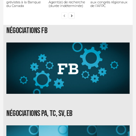
grévistes à la Banque
Agent(e) de recherche
aux congrès régionaux
du Canada
(durée indéterminée)
de l’AFPC
Négociations FB
Négociations PA, TC, SV, EB