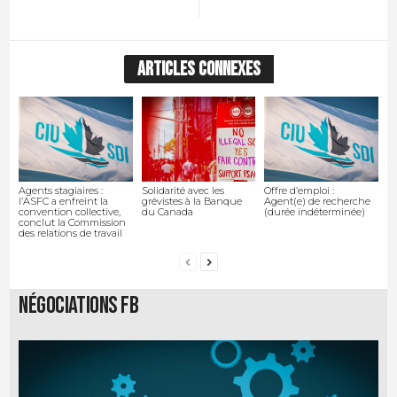
ARTICLES CONNEXES
Agents stagiaires :
Solidarité avec les
Offre d’emploi :
l’ASFC a enfreint la
grévistes à la Banque
Agent(e) de recherche
convention collective,
du Canada
(durée indéterminée)
conclut la Commission
des relations de travail
Négociations FB