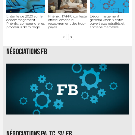
Entente de 2020 sur le
Phénix : l’AFPC conteste
Dédommagement
dédommagement
officiellement le
général Phénix enfin
Phénix : comprendre les
recouvrement des trop-
ouvert aux retraités et
processus d’arbitrage
payés
anciens membres
Négociations FB
Négociations PA, TC, SV, EB