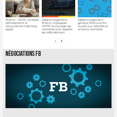
Phénix : l’AFPC conteste
Dédommagement
Dédommagement
officiellement le
Phénix imposable :
général Phénix enfin
recouvrement des trop-
l’AFPC encourage ses
ouvert aux retraités et
payés
membres à en appeler
anciens membres
de cette décision
Négociations FB