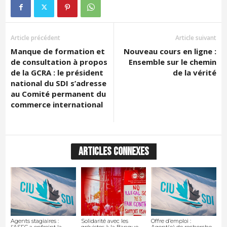
Article précédent
Article suivant
Manque de formation et
Nouveau cours en ligne :
de consultation à propos
Ensemble sur le chemin
de la GCRA : le président
de la vérité
national du SDI s’adresse
au Comité permanent du
commerce international
ARTICLES CONNEXES
Agents stagiaires :
Solidarité avec les
Offre d’emploi :
l’ASFC a enfreint la
grévistes à la Banque
Agent(e) de recherche