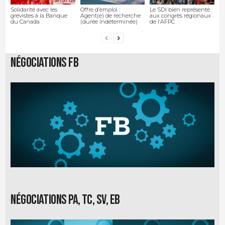
Solidarité avec les
Offre d’emploi :
Le SDI bien représenté
grévistes à la Banque
Agent(e) de recherche
aux congrès régionaux
du Canada
(durée indéterminée)
de l’AFPC
Négociations FB
Négociations PA, TC, SV, EB