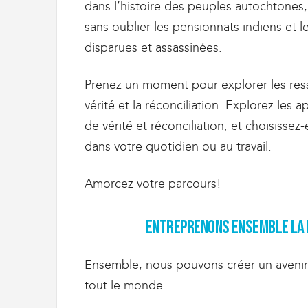
g
dans l’histoire des peuples autochtones,
r
sans oublier les pensionnats indiens et l
a
t
disparues et assassinées.
i
o
Prenez un moment pour explorer les ress
n
vérité et la réconciliation. Explorez les 
de vérité et réconciliation, et choisiss
dans votre quotidien ou au travail.
Amorcez votre parcours!
Entreprenons ensemble la 
Ensemble, nous pouvons créer un avenir 
tout le monde.