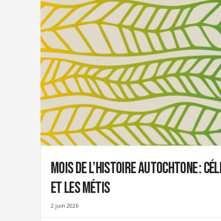
i
g
r
a
t
i
o
n
U
n
i
o
n
|
S
Mois de l’histoire autochtone : cé
y
n
et les Métis
d
i
c
2 juin 2026
a