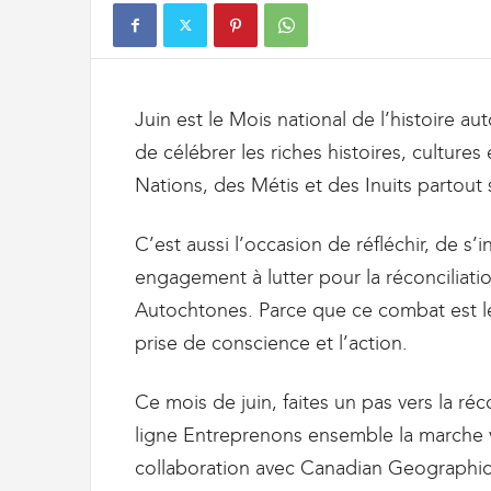
t
d
e
s
D
Juin est le Mois national de l’histoire a
o
u
de célébrer les riches histoires, culture
a
Nations, des Métis et des Inuits partout s
n
e
s
C’est aussi l’occasion de réfléchir, de s’
e
engagement à lutter pour la réconciliati
t
Autochtones. Parce que ce combat est le
d
e
prise de conscience et l’action.
l
'
Ce mois de juin, faites un pas vers la réc
I
m
ligne Entreprenons ensemble la marche v
m
collaboration avec Canadian Geographic
i