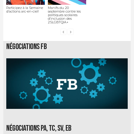
Participez à la Semaine
Manifs du 20
d’actions arc-en-ciel!
septembre contre les
politiques scolaires
d’inclusion des
2SLGBTQIA+
Négociations FB
Négociations PA, TC, SV, EB