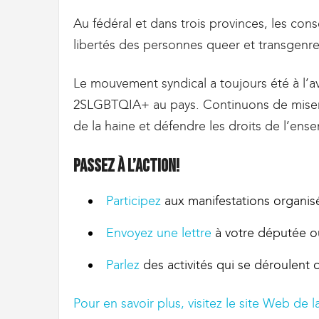
g
r
Au fédéral et dans trois provinces, les cons
a
libertés des personnes queer et transgenre
t
i
o
Le mouvement syndical a toujours été à l’av
n
2SLGBTQIA+ au pays. Continuons de miser s
de la haine et défendre les droits de l’ens
Passez à l’action!
Participez
aux manifestations organisé
Envoyez une lettre
à votre députée o
Parlez
des activités qui se déroulent 
Pour en savoir plus, visitez le site Web de 