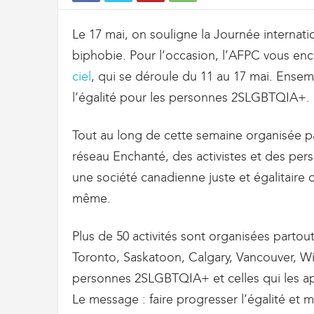
t
d
Le 17 mai, on souligne la Journée internati
e
s
biphobie. Pour l’occasion, l’AFPC vous enc
D
ciel
, qui se déroule du 11 au 17 mai. Ense
o
u
l’égalité pour les personnes 2SLGBTQIA+.
a
n
Tout au long de cette semaine organisée 
e
s
réseau Enchanté, des activistes et des pers
e
une société canadienne juste et égalitaire 
t
même.
d
e
l
Plus de 50 activités sont organisées partou
'
Toronto, Saskatoon, Calgary, Vancouver, W
I
m
personnes 2SLGBTQIA+ et celles qui les app
m
Le message : faire progresser l’égalité et 
i