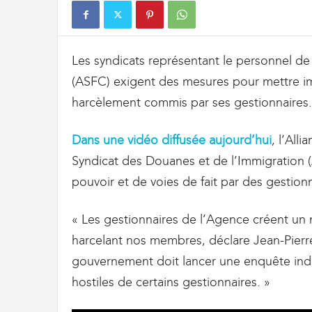
t
d
e
s
Les syndicats représentant le personnel de
D
o
(ASFC) exigent des mesures pour mettre im
u
harcèlement commis par ses gestionnaires.
a
n
e
Dans une vidéo diffusée aujourd’hui
, l’All
s
Syndicat des Douanes et de l’Immigration 
e
pouvoir et de voies de fait par des gestion
t
d
e
« Les gestionnaires de l’Agence créent un m
l
harcelant nos membres, déclare Jean-Pierre
'
I
gouvernement doit lancer une enquête in
m
hostiles de certains gestionnaires. »
m
i