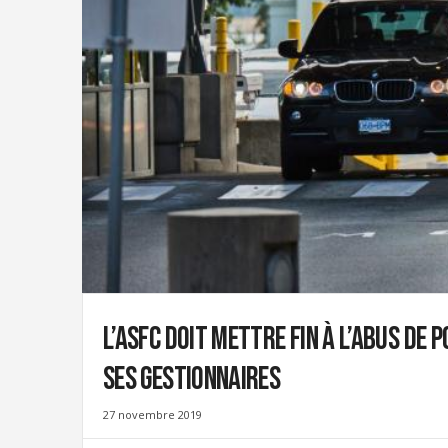
i
g
r
a
t
i
o
n
U
n
i
o
n
|
S
L’ASFC doit mettre fin à l’abus de
y
n
ses gestionnaires
d
i
c
27 novembre 2019
a