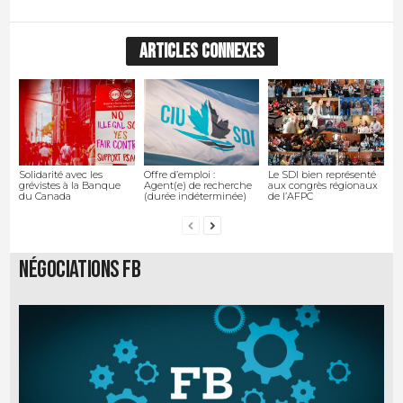
ARTICLES CONNEXES
Solidarité avec les
Offre d’emploi :
Le SDI bien représenté
grévistes à la Banque
Agent(e) de recherche
aux congrès régionaux
du Canada
(durée indéterminée)
de l’AFPC
Négociations FB