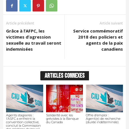
Article précédent
Article suivant
Grâce à l’AFPC, les
Service commémoratif
victimes d’agression
2018 des policiers et
sexuelle au travail seront
agents de la paix
indemnisées
canadiens
ARTICLES CONNEXES
Agents stagiaires :
Solidarité avec les
Offre d’emploi :
l’ASFC a enfreint la
grévistes à la Banque
Agent(e) de recherche
convention collective,
du Canada
(durée indéterminée)
conclut la Commission