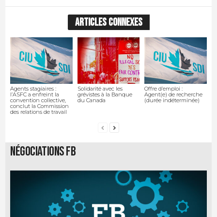
ARTICLES CONNEXES
Agents stagiaires :
Solidarité avec les
Offre d’emploi :
l’ASFC a enfreint la
grévistes à la Banque
Agent(e) de recherche
convention collective,
du Canada
(durée indéterminée)
conclut la Commission
des relations de travail
Négociations FB