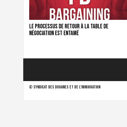
i
g
r
a
Le processus de retour à la table de
t
négociation est entamé
i
o
n
U
n
i
o
n
|
©
Syndicat des douanes et de l'immigration
S
y
n
d
i
c
a