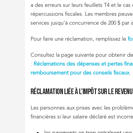
g
a des erreurs sur leurs feuillets T4 et le ca
r
répercussions fiscales. Les membres peuve
a
t
services jusqu’à concurrence de 200 $ par a
i
o
Pour faire une réclamation, remplissez le
fo
n
Consultez la page suivante pour obtenir d
:
Réclamations des dépenses et pertes fina
remboursement pour des conseils fiscaux
.
Réclamation liée à l’impôt sur le reven
Les personnes aux prises avec les problèm
financières si leur salaire déclaré est incor
les paiements en trop entraînent une