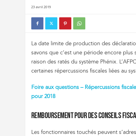
t
23 avril 2019
d
e
s
D
o
u
La date limite de production des déclarat
a
savons que c’est une période encore plus 
n
e
raison des ratés du système Phénix. L’AFPC
s
certaines répercussions fiscales liées au s
e
t
d
Foire aux questions – Répercussions fisca
e
pour 2018
l
'
I
Remboursement pour des conseils fisc
m
m
i
Les fonctionnaires touchés peuvent s’adress