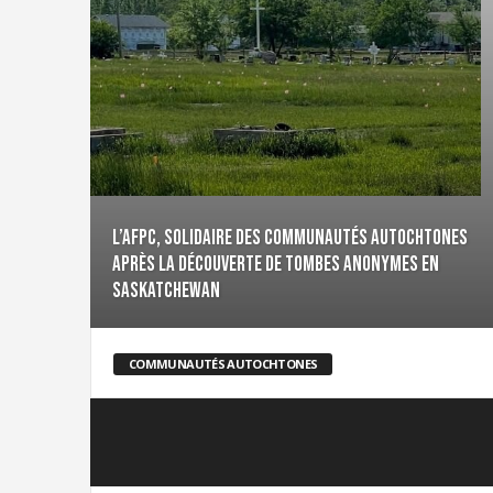
i
g
r
a
t
i
o
n
U
n
L’AFPC, solidaire des communautés autochtones
i
après la découverte de tombes anonymes en
o
Saskatchewan
n
|
S
y
COMMUNAUTÉS AUTOCHTONES
n
d
i
c
a