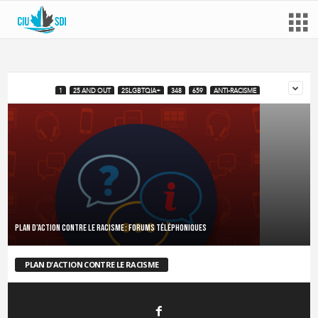
1
25 AND OUT
2SLGBTQIA+
348
659
ANTI-RACISME
Plan d’action contre le racisme : forums téléphoniques
PLAN D'ACTION CONTRE LE RACISME