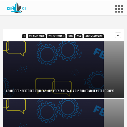
1
25 AND OUT
2SLGBTQIA+
348
659
ANTI-RACISME
Groupe FB : rejet des concessions présentées à la CIP sur fond de vote de grève