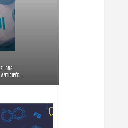
le long
 anticipée...