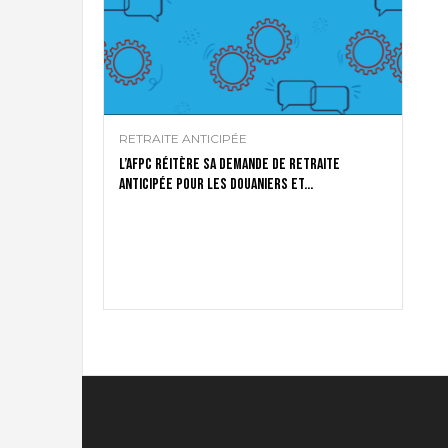
g
r
a
t
i
o
n
RETRAITE ANTICIPÉE
L’AFPC réitère sa demande de retraite
anticipée pour les douaniers et...