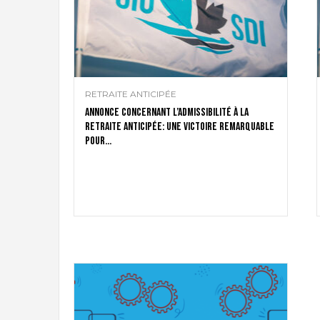
t
d
e
s
D
o
RETRAITE ANTICIPÉE
u
a
Annonce concernant l’admissibilité à la
retraite anticipée: une victoire remarquable
n
pour...
e
s
e
t
d
e
l
'
I
m
m
i