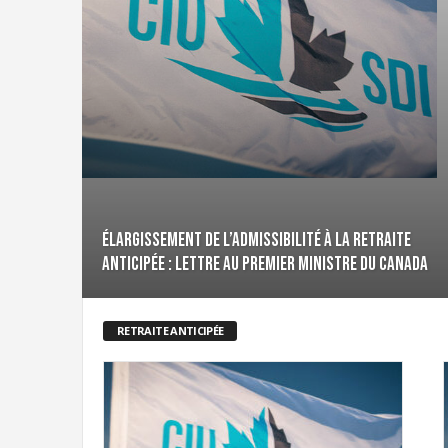
i
g
r
a
t
i
o
n
U
n
i
Élargissement de l’admissibilité à la retraite
o
anticipée : lettre au premier ministre du Canada
n
|
S
y
RETRAITE ANTICIPÉE
n
d
i
c
a