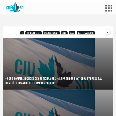
1
25 AND OUT
2SLGBTQIA+
348
659
ANTI-RACISME
« Nous sommes inondés de gestionnaires » : le président national s’adresse au
Comité permanent des comptes publics